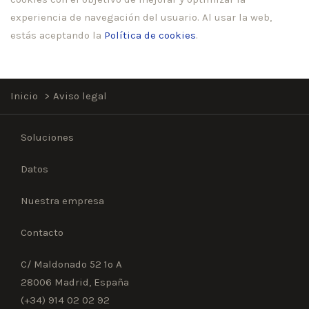
experiencia de navegación del usuario. Al usar la web,
estás aceptando la
Política de cookies
.
Inicio
Aviso legal
Soluciones
Datos
Nuestra empresa
Contacto
C/ Maldonado 52 1º A
28006 Madrid, España
(+34) 914 02 02 92